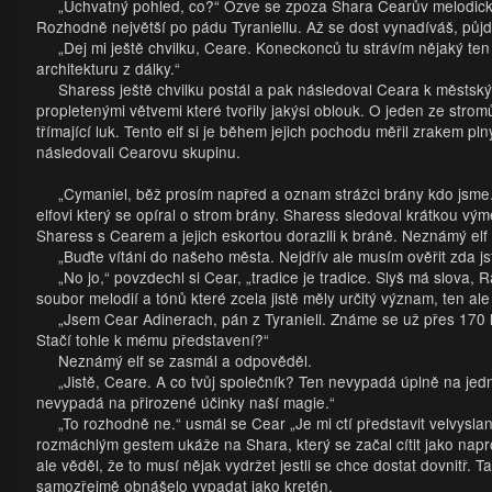
„Úchvatný pohled, co?“ Ozve se zpoza Shara Cearův melodický h
Rozhodně největší po pádu Tyraniellu. Až se dost vynadíváš, půjd
„Dej mi ještě chvilku, Ceare. Koneckonců tu strávím nějaký t
architekturu z dálky.“
Sharess ještě chvilku postál a pak následoval Ceara k městs
propletenými větvemi které tvořily jakýsi oblouk. O jeden ze strom
třímající luk. Tento elf si je během jejich pochodu měřil zrakem pl
následovali Cearovu skupinu.
„Cymaniel, běž prosím napřed a oznam strážci brány kdo jsme
elfovi který se opíral o strom brány. Sharess sledoval krátkou v
Sharess s Cearem a jejich eskortou dorazili k bráně. Neznámý elf 
„Buďte vítáni do našeho města. Nejdřív ale musím ověřit zda js
„No jo,“ povzdechl si Cear, „tradice je tradice. Slyš má slova
soubor melodií a tónů které zcela jistě měly určitý význam, ten ale
„Jsem Cear Adinerach, pán z Tyraniell. Známe se už přes 170 let
Stačí tohle k mému představení?“
Neznámý elf se zasmál a odpověděl.
„Jistě, Ceare. A co tvůj společník? Ten nevypadá úplně na jed
nevypadá na přirozené účinky naší magie.“
„To rozhodně ne.“ usmál se Cear „Je mi ctí představit velvysl
rozmáchlým gestem ukáže na Shara, který se začal cítit jako nap
ale věděl, že to musí nějak vydržet jestli se chce dostat dovnitř.
samozřejmě obnášelo vypadat jako kretén.