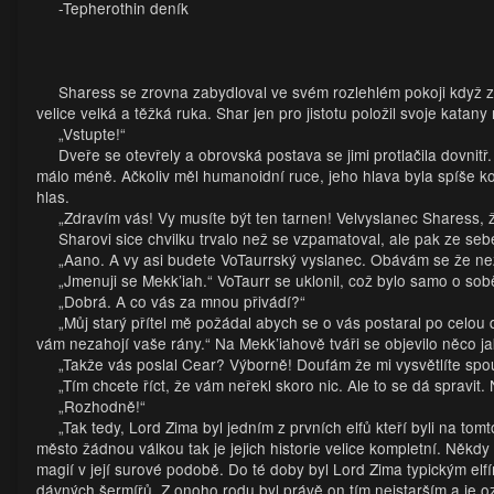
-Tepherothin deník
Sharess se zrovna zabydloval ve svém rozlehlém pokoji když 
velice velká a těžká ruka. Shar jen pro jistotu položil svoje katan
„Vstupte!“
Dveře se otevřely a obrovská postava se jimi protlačila dovnitř
málo méně. Ačkoliv měl humanoidní ruce, jeho hlava byla spíše koz
hlas.
„Zdravím vás! Vy musíte být ten tarnen! Velvyslanec Sharess, 
Sharovi sice chvilku trvalo než se vzpamatoval, ale pak ze seb
„Aano. A vy asi budete VoTaurrský vyslanec. Obávám se že n
„Jmenuji se Mekk’iah.“ VoTaurr se uklonil, což bylo samo o sobě
„Dobrá. A co vás za mnou přivádí?“
„Můj starý přítel mě požádal abych se o vás postaral po celo
vám nezahojí vaše rány.“ Na Mekk’iahově tváři se objevilo něco j
„Takže vás poslal Cear? Výborně! Doufám že mi vysvětlíte spous
„Tím chcete říct, že vám neřekl skoro nic. Ale to se dá spravit
„Rozhodně!“
„Tak tedy, Lord Zima byl jedním z prvních elfů kteří byli na tom
město žádnou válkou tak je jejich historie velice kompletní. Někd
magií v její surové podobě. Do té doby byl Lord Zima typickým el
dávných šermířů. Z onoho rodu byl právě on tím nejstarším a je o