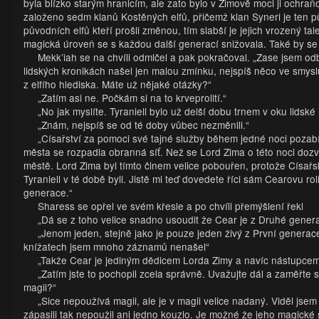
byla blízko starým hranicím, ale zato bylo v Zimově moci ji ochraň
založeno sedm klanů Kostěných elfů, přičemž klan Syneri je ten p
původních elfů kteří prošli změnou, tím slabší je jejich vrozený tal
magická úroveň se s každou další generací snižovala. Také by se da
Mekk’iah se na chvíli odmlčel a pak pokračoval. „Zase jsem odboč
lidských kronikách našel jen malou zmínku, nejspíš něco ve smyslu
z elfího hlediska. Máte už nějaké otázky?“
„Zatím asi ne. Počkám si na to krveprolití.“
„No jak myslíte. Tyraniell bylo už delší dobu trnem v oku lidské 
„Znám, nejspíš se od té doby vůbec nezměnili.“
„Císařství za pomoci své tajné služby během jedné noci pozabíj
města se rozpadla obranná síť. Než se Lord Zima o této noci dozv
městě. Lord Zima byl tímto činem velice pobouřen, protože Císařs
Tyraniell v té době byli. Jistě mi teď dovedete říci sám Cearovu r
generace.“
Sharess se opřel ve svém křesle a po chvíli přemýšlení řekl
„Dá se z toho velice snadno usoudit že Cear je z Druhé generac
„Jenom jeden, stejně jako je pouze jeden živý z První generac
knížatech jsem mnoho záznamů nenašel“
„Takže Cear je jediným dědicem Lorda Zimy a navíc nástupcem n
„Zatím jste to pochopil zcela správně. Uvažujte dál a zaměřte
magii?“
„Sice nepoužívá magii, ale je v magii velice nadaný. Viděl js
zápasili tak nepoužil ani jedno kouzlo. Je možné že jeho magické