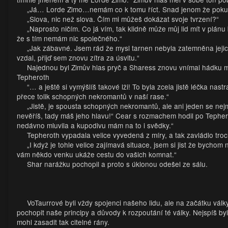
„Já… Lorde Zimo…nemám co k tomu říct. Snad jenom že pokud v
„Slova, nic než slova. Čím mi můžeš dokázat svoje tvrzení?“
„Naprosto ničím. Co já vím, tak klidně může můj lid mít v plán
že s tím nemám nic společného.“
„Jak zábavné. Jsem rád že mysl tarnen nebyla zatemněna jejic
vzdal, přijď sem znovu zítra za úsvitu.“
Najednou byl Zimův hlas pryč a Sharess znovu vnímal hádku me
Tepheroth
“… a ještě si vymýšlíš takové lži! To byla zcela jistě léčka nas
přece tolik schopných nekromantů v naší rase.“
„Jistě, je spousta schopných nekromantů, ale ani jeden se nejm
nevěříš, tady máš jeho hlavu!“ Cear s rozmachem hodil po Tephero
nedávno mluvila a kupodivu mám na to i svědky.“
Tepheroth vypadala velice vyvedená z míry, a tak zavládlo tro
„I když je tohle velice zajímavá situace, jsem si jist že bycho
vám někdo venku ukáže cestu do vašich komnat.“
Shar narážku pochopil a proto s úklonou odešel ze sálu.
VoTaurrové byli vždy spojenci našeho lidu, ale na začátku války 
pochopit naše principy a důvody k rozpoutání té války. Nejspíš 
mohl zasadit tak citelné rány.