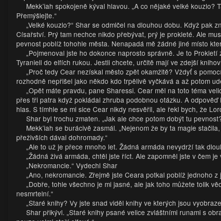
Mekk’iah spokojeně kýval hlavou. „A co nějaké velké kouzlo? T
Přemýšlejte.“
„Velké kouzlo?“ Shar se odmlčel na dlouhou dobu. Když pak zno
Císařství. Prý tam nechce nikdo přebývat, prý je prokleté. Ale mu
pevnost poblíž tohohle města. Nenapadá mě žádné jiné místo které
„Pojmenoval jste ho dokonce naprosto správně. Je to Prokletí 
Tyraniell do elfích rukou. Jestli chcete, určitě mají ve zdejší kni
„Proč tedy Cear nezískal město zpět okamžitě? Vždyť s pomocí 
rozhodně nepřišel jako někdo kdo trpělivě vyčkává a až potom ude
„Opět máte pravdu, pane Sharessi. Cear měl na toto téma velic
přes tři patra když pokládal zhruba podobnou otázku. A odpověď L
hlas. S tímhle se mi sice Cear nikdy nesvěřil, ale řekl bych, že Lor
Shar byl trochu zmaten. „Jak ale chce potom dobýt tu pevnost?
Mekk’iah se burácivě zasmál. „Nejenom že by ta magie stačila,
přeživších dával dohromady.“
„Ale to už je přece mnoho let. Žádná armáda nevydrží tak dlou
„Žádná živá armáda, chtěl jste říct. Ale zapomněl jste v čem je v
„Nekromancie.“ Vydechl Shar
„Ano, nekromancie. Zřejmě jste Ceara potkal poblíž jednoho z 
„Dobře, tohle všechno je mi jasné, ale jak toho můžete tolik vě
nesmrtelní.“
„Staré knihy? Vy jste snad viděl knihy ve kterých jsou vyobraz
Shar přikývl. „Staré knihy psané velice zvláštními runami s ob