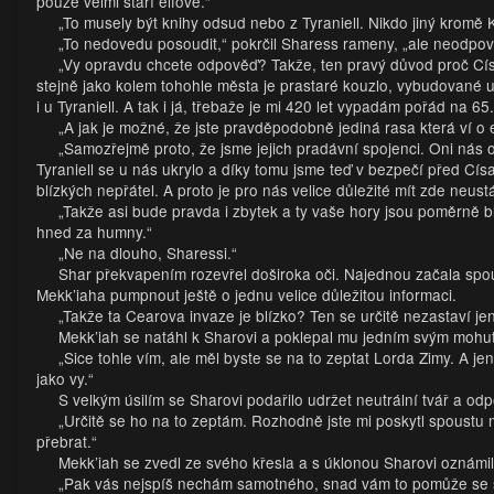
pouze velmi staří elfové.“
„To musely být knihy odsud nebo z Tyraniell. Nikdo jiný kromě 
„To nedovedu posoudit,“ pokrčil Sharess rameny, „ale neodpově
„Vy opravdu chcete odpověď? Takže, ten pravý důvod proč Císař
stejně jako kolem tohohle města je prastaré kouzlo, vybudované u
i u Tyraniell. A tak i já, třebaže je mi 420 let vypadám pořád na 65.
„A jak je možné, že jste pravděpodobně jediná rasa která ví o 
„Samozřejmě proto, že jsme jejich pradávní spojenci. Oni nás oc
Tyraniell se u nás ukrylo a díky tomu jsme teď v bezpečí před Cís
blízkých nepřátel. A proto je pro nás velice důležité mít zde neus
„Takže asi bude pravda i zbytek a ty vaše hory jsou poměrně b
hned za humny.“
„Ne na dlouho, Sharessi.“
Shar překvapením rozevřel doširoka oči. Najednou začala spous
Mekk’iaha pumpnout ještě o jednu velice důležitou informaci.
„Takže ta Cearova invaze je blízko? Ten se určitě nezastaví jen 
Mekk’iah se natáhl k Sharovi a poklepal mu jedním svým mohu
„Sice tohle vím, ale měl byste se na to zeptat Lorda Zimy. A j
jako vy.“
S velkým úsilím se Sharovi podařilo udržet neutrální tvář a o
„Určitě se ho na to zeptám. Rozhodně jste mi poskytl spoustu m
přebrat.“
Mekk’iah se zvedl ze svého křesla a s úklonou Sharovi oznámil
„Pak vás nejspíš nechám samotného, snad vám to pomůže se s 