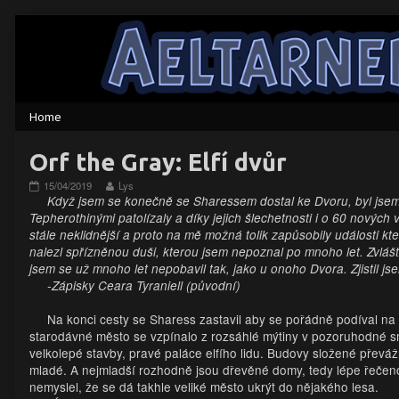
Skip
to
content
Orf the Gray: Elfí dvůr
Orf
Read
15/04/2019
Lys
the
more
Když jsem se konečně se Sharessem dostal ke Dvoru, byl jsem 
Gray:
posts
Tepherothinými patolízaly a díky jejich šlechetnosti i o 60 nových
Elfí
by
stále neklidnější a proto na mě možná tolik zapůsobily události 
dvůr
the
nalezl spřízněnou duši, kterou jsem nepoznal po mnoho let. Zvláš
published
author
on
of
jsem se už mnoho let nepobavil tak, jako u onoho Dvora. Zjistil js
Orf
-Zápisky Ceara Tyraniell (původní)
the
Gray:
Na konci cesty se Sharess zastavil aby se pořádně podíval na
Elfí
dvůr,
starodávné město se vzpínalo z rozsáhlé mýtiny v pozoruhodné sm
velkolepé stavby, pravé paláce elfího lidu. Budovy složené převáž
mladé. A nejmladší rozhodně jsou dřevěné domy, tedy lépe řečeno 
nemyslel, že se dá takhle veliké město ukrýt do nějakého lesa.