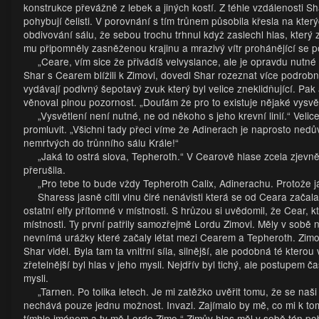
konstrukce převážně z lebek a jiných kostí. Z téhle vzdálenosti Sh
pohybují čelisti. V porovnání s tím trůnem působila křesla na kter
obdivování sálu, že sebou trochu trhnul když zaslechl hlas, který 
mu připomněly zasněženou krajinu a mrazivý vítr prohánějící se p
„Ceare, vím sice že přivádíš velvyslance, ale je opravdu nutn
Shar s Cearem blížili k Zimovi, dovedl Shar rozeznat více podrobn
vydávají podivný šepotavý zvuk který byl velice zneklidňující. Pa
věnoval plnou pozornost. „Doufám že pro to existuje nějaké vysvět
„Vysvětlení není nutné, ne od někoho s jeho krevní linií.“ Veli
promluvit. „Všichni tady přeci víme že Adinerach je naprosto nedů
nemrtvých do trůnního sálu Krále!“
„Jaká to ostrá slova, Tepheroth.“ V Cearově hlase zcela zjev
přerušila.
„Pro tebe to bude vždy Tepheroth Calix, Adinerachu. Protože já
Sharess jasně cítil vlnu čiré nenávisti která se od Ceara začal
ostatní elfy přítomné v místnosti. S hrůzou si uvědomil, že Cear, k
místnosti. Ty první patřily samozřejmě Lordu Zimovi. Měly v sobě n
nevnímá urážky které začaly létat mezi Cearem a Tepheroth. Zimo
Shar viděl. Byla tam ta vnitřní síla, silnější, ale podobná té kter
zřetelnější byl hlas v jeho mysli. Nejdřív byl tichý, ale postupem 
mysli.
„Tarnen. Po tolika letech. Je mi zatěžko uvěřit tomu, že se naš
nechává pouze jednu možnost. Invazi. Zajímalo by mě, co mi k tom
tímhle jménem a ty mě Lorde Zimo.“ Zimův hlas měl v sobě tón po