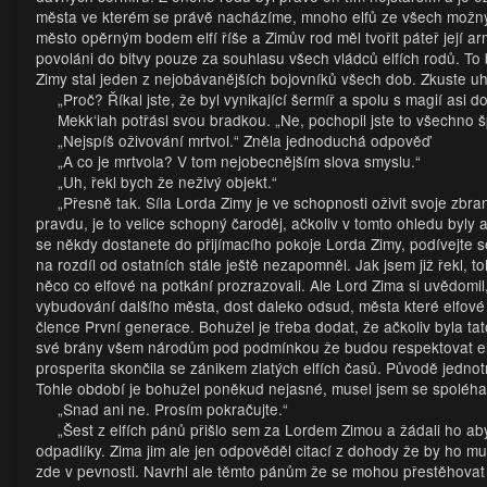
města ve kterém se právě nacházíme, mnoho elfů ze všech možný
město opěrným bodem elfí říše a Zimův rod měl tvořit páteř její 
povoláni do bitvy pouze za souhlasu všech vládců elfích rodů. T
Zimy stal jeden z nejobávanějších bojovníků všech dob. Zkuste u
„Proč? Říkal jste, že byl vynikající šermíř a spolu s magií asi
Mekk‘iah potřásl svou bradkou. „Ne, pochopil jste to všechno
„Nejspíš oživování mrtvol.“ Zněla jednoduchá odpověď
„A co je mrtvola? V tom nejobecnějším slova smyslu.“
„Uh, řekl bych že neživý objekt.“
„Přesně tak. Síla Lorda Zimy je ve schopnosti oživit svoje zbra
pravdu, je to velice schopný čaroděj, ačkoliv v tomto ohledu byly
se někdy dostanete do přijímacího pokoje Lorda Zimy, podívejte s
na rozdíl od ostatních stále ještě nezapomněl. Jak jsem již řekl, 
něco co elfové na potkání prozrazovali. Ale Lord Zima si uvědomil,
vybudování dalšího města, dost daleko odsud, města které elfové n
člence První generace. Bohužel je třeba dodat, že ačkoliv byla tat
své brány všem národům pod podmínkou že budou respektovat elfí 
prosperita skončila se zánikem zlatých elfích časů. Původě jednotn
Tohle období je bohužel poněkud nejasné, musel jsem se spoléhat
„Snad ani ne. Prosím pokračujte.“
„Šest z elfích pánů přišlo sem za Lordem Zimou a žádali ho aby 
odpadlíky. Zima jim ale jen odpověděl citací z dohody že by ho m
zde v pevnosti. Navrhl ale těmto pánům že se mohou přestěhovat d