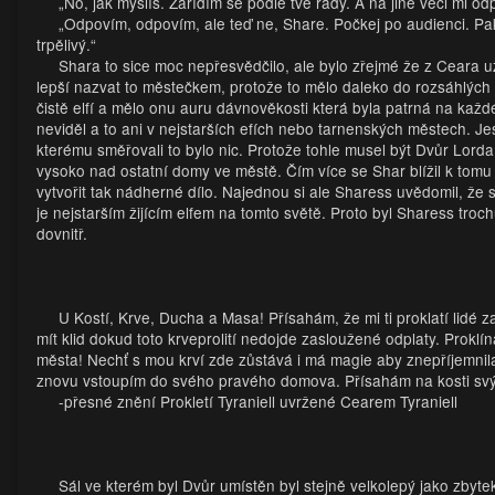
„No, jak myslíš. Zařídím se podle tvé rady. A na jiné věci mi od
„Odpovím, odpovím, ale teď ne, Share. Počkej po audienci. Pa
trpělivý.“
Shara to sice moc nepřesvědčilo, ale bylo zřejmé že z Ceara u
lepší nazvat to městečkem, protože to mělo daleko do rozsáhlých l
čistě elfí a mělo onu auru dávnověkosti která byla patrná na kaž
neviděl a to ani v nejstarších efích nebo tarnenských městech. Je
kterému směřovali to bylo nic. Protože tohle musel být Dvůr Lord
vysoko nad ostatní domy ve městě. Čím více se Shar blížil k tomu 
vytvořit tak nádherné dílo. Najednou si ale Sharess uvědomil, že 
je nejstarším žijícím elfem na tomto světě. Proto byl Sharess troc
dovnitř.
U Kostí, Krve, Ducha a Masa! Přísahám, že mi ti proklatí lidé z
mít klid dokud toto krveprolití nedojde zasloužené odplaty. Prokl
města! Nechť s mou krví zde zůstává i má magie aby znepříjemnila 
znovu vstoupím do svého pravého domova. Přísahám na kosti svý
-přesné znění Prokletí Tyraniell uvržené Cearem Tyraniell
Sál ve kterém byl Dvůr umístěn byl stejně velkolepý jako zbyte