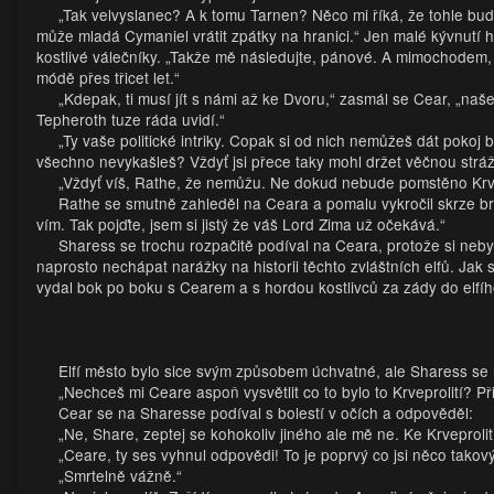
„Tak velvyslanec? A k tomu Tarnen? Něco mi říká, že tohle bud
může mladá Cymaniel vrátit zpátky na hranici.“ Jen malé kývnutí
kostlivé válečníky. „Takže mě následujte, pánové. A mimochodem,
módě přes třicet let.“
„Kdepak, ti musí jít s námi až ke Dvoru,“ zasmál se Cear, „naš
Tepheroth tuze ráda uvidí.“
„Ty vaše politické intriky. Copak si od nich nemůžeš dát poko
všechno nevykašleš? Vždyť jsi přece taky mohl držet věčnou stráž 
„Vždyť víš, Rathe, že nemůžu. Ne dokud nebude pomstěno Krvepr
Rathe se smutně zahleděl na Ceara a pomalu vykročil skrze br
vím. Tak pojďte, jsem si jistý že váš Lord Zima už očekává.“
Sharess se trochu rozpačitě podíval na Ceara, protože si nebyl 
naprosto nechápat narážky na historii těchto zvláštních elfů. Jak 
vydal bok po boku s Cearem a s hordou kostlivců za zády do elfí
Elfí město bylo sice svým způsobem úchvatné, ale Sharess se 
„Nechceš mi Ceare aspoň vysvětlit co to bylo to Krveprolití? P
Cear se na Sharesse podíval s bolestí v očích a odpověděl:
„Ne, Share, zeptej se kohokoliv jiného ale mě ne. Ke Krveprolit
„Ceare, ty ses vyhnul odpovědi! To je poprvý co jsi něco takov
„Smrtelně vážně.“