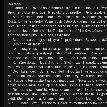
naslepo.
Odhodil jsem svého soka stranou. Určitě je lehčí než já. Hlavně
Proč ne. Blokuji jeho úder. Předloktí proti předloktí. Jeho tesák
Ale už jsme od sebe. Jsem blíže ke schodišti. Uvědomím jsi, že 
Dostal by mě ten druhý. Volím rychlý ústup dokud mám šanci. Ne
první schod. Poslední pohled do černé hlubiny. Pak už jen rány ze 
to celkem bezpečné a rychlé. Trochu jsem se řízl o Krvelačného, ne
zpropadenou šipkou. A to bolí, sakra moc.
Seberu se a co nejrychleji vyrazím pryč z domu. Za sebou ješt
„Tos podělal Sasile .“
Dva bloky. Neskutečná dálka. Mám je v patách vím to. Ten tesá
je to, že to byla jen paralyzující látka. Chtějí mě živého. Alespoň 
cítím pomalejší. Ta šipka v noze taky nepřidá. Navíc tak běžím po
Konečně dorazím k dalšímu rohu. Skočím za něj parakotoulem. V
mířil. Ve správnou chvíli tam cíl určitě bude. Je to jistá střela. Te
Dochází mi dech. Už nemůžu. Jed mě dostává. Ke vstupu do sto
nedoběhnu. Asi ani příliš nespěchají. Musím vymyslet něco jiné
kanálu. Je to ten co zlákává vodu malou, zamřížovanou brankou p
stoky. Tenhle kanál ale svojí mříž nemá. Určitě si s tím dal někdo 
Rozhodnu se okamžitě. Vrhnu se tam po hlavě. Škrábnu se o vy
dostanu otravu krve…dneska už by ta smůla snad stačila. S vypět
vidět. Stejně je už tma. Musím se tam pořádně smáčknout. Nevím j
hnout. Zůstanu ležet. Bezmocný. Chladivý kov Krvelačného mě tro