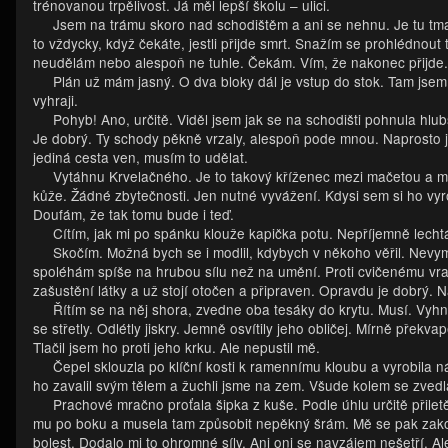
trénovanou trpělivost. Já měl lepší školu – ulici.
Jsem na trámu skoro nad schodištěm a ani se nehnu. Je tu tma, 
to vždycky, když čekáte, jestli přijde smrt. Snažím se prohlédnout
neudělám nebo alespoň ne tuhle. Čekám. Vím, že nakonec přijde.
Plán už mám jasný. O dva bloky dál je vstup do stok. Tam jse
vyhraji.
Pohyb! Ano, určitě. Viděl jsem jak se na schodišti pohnula hlub
Je dobrý. Ty schody pěkně vrzaly, alespoň pode mnou. Naprosto
jediná cesta ven, musím to udělat.
Vytáhnu Krvelačného. Je to takový kříženec mezi mačetou a me
kůže. Žádné zbytečnosti. Jen nutné vyvážení. Kdysi sem si ho vyr
Doufám, že tak tomu bude i teď.
Cítím, jak mi po spánku klouže kapička potu. Nepříjemně lecht
Skočím. Možná bych se i modlil, kdybych v někoho věřil. Nevym
spoléhám spíše na hrubou sílu než na umění. Proti cvičenému vra
zašustění látky a už stojí otočen a připraven. Opravdu je dobrý. N
Řítím se na něj shora, zvedne oba tesáky do krytu. Musí. Vyhn
se střetly. Odlétly jiskry. Jemně osvítily jeho obličej. Mírně přek
Tlačil jsem ho proti jeho krku. Ale nepustil mě.
Čepel sklouzla po klíční kosti k ramennímu kloubu a vyrobila 
ho zavalil svým tělem a žuchli jsme na zem. Všude kolem se zvedl
Prachové mračno proťala šipka z kuše. Podle úhlu určitě přiletě
mu po boku a musela tam způsobit nepěkný šrám. Mě se pak zakous
bolest. Dodalo mi to ohromné síly. Ani oni se navzájem nešetří. A