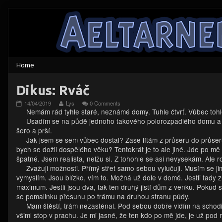
Skip
to
content
Dikus: Rváč
Dikus:
Read
14/04/2019
Lys
0 Comments
Rváč
more
Nemám rád tyhle staré, neznámé domy. Tuhle čtvrť. Vůbec toh
published
posts
Usadím se na půdě jednoho takového polorozpadlého domu a d
on
by
šero a prší.
the
Jak jsem se sem vůbec dostal? Zase lítám z průseru do průseru. 
author
of
bych se dožil dospělého věku? Tentokrát je to ale jiné. Jde po m
Dikus:
špatné. Jsem realista, nelžu si. Z tohohle se asi nevysekám. Ale
Rváč,
Zvažuji možnosti. Přímý střet samo sebou vylučuji. Musím se ji
vymyslím. Jsou blízko, vím to. Možná už dole v domě. Jestli tady
maximum. Jestli jsou dva, tak ten druhý jistí dům z venku. Pokud
se pomalinku přesunu po trámu na druhou stranu půdy.
Mam štěstí, trám nezasténal. Pod sebou dobře vidím na schodiš
všiml stop v prachu. Je mi jasné, že ten kdo po mě jde, je už pod