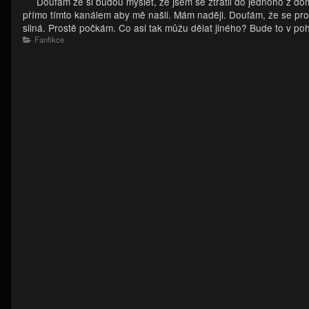
Doufám že si budou myslet, že jsem se ztratil do jednoho z domů
přímo tímto kanálem aby mě našli. Mám naději. Doufám, že se prob
silná. Prostě počkám. Co asi tak můžu dělat jiného? Bude to v poh
Categories
Fanfikce